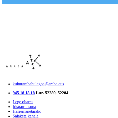
kulturarababulegoa@araba.eus
945 18 18 18
Luz. 52289, 52284
Lege oharra
Irisgarritasuna
Harremanetarako
Salaketa kanala