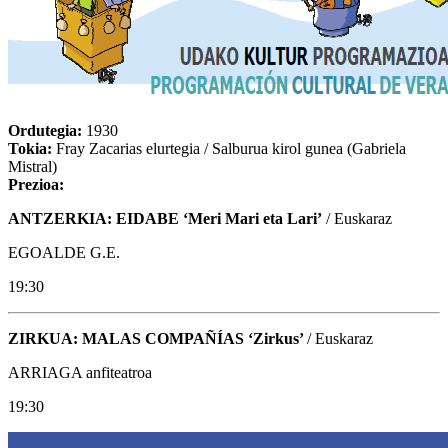
Ordutegia:
1930
Tokia:
Fray Zacarias elurtegia / Salburua kirol gunea (Gabriela
Mistral)
Prezioa:
ANTZERKIA: EIDABE ‘Meri Mari eta Lari’
/ Euskaraz
EGOALDE G.E.
19:30
ZIRKUA
: MALAS COMPAÑÍAS ‘Zirkus’
/ Euskaraz
ARRIAGA anfiteatroa
19:30