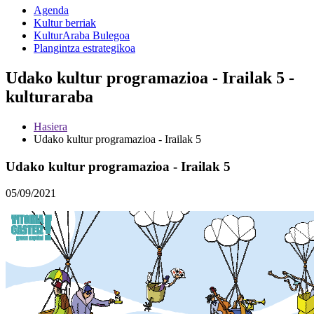
Agenda
Kultur berriak
KulturAraba Bulegoa
Plangintza estrategikoa
Udako kultur programazioa - Irailak 5 -
kulturaraba
Hasiera
Udako kultur programazioa - Irailak 5
Udako kultur programazioa - Irailak 5
05/09/2021