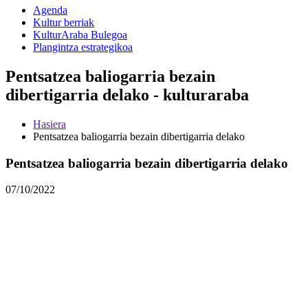
Agenda
Kultur berriak
KulturAraba Bulegoa
Plangintza estrategikoa
Pentsatzea baliogarria bezain
dibertigarria delako - kulturaraba
Hasiera
Pentsatzea baliogarria bezain dibertigarria delako
Pentsatzea baliogarria bezain dibertigarria delako
07/10/2022