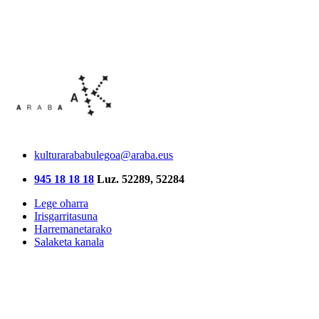
kulturarababulegoa@araba.eus
945 18 18 18
Luz. 52289, 52284
Lege oharra
Irisgarritasuna
Harremanetarako
Salaketa kanala