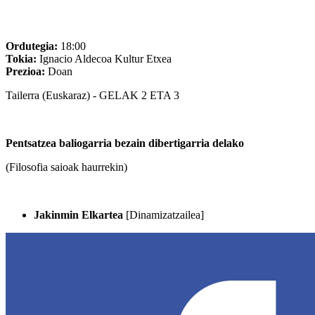
Ordutegia:
18:00
Tokia:
Ignacio Aldecoa Kultur Etxea
Prezioa:
Doan
Tailerra (Euskaraz) - GELAK 2 ETA 3
Pentsatzea baliogarria bezain dibertigarria delako
(Filosofia saioak haurrekin)
Jakinmin Elkartea
[Dinamizatzailea]