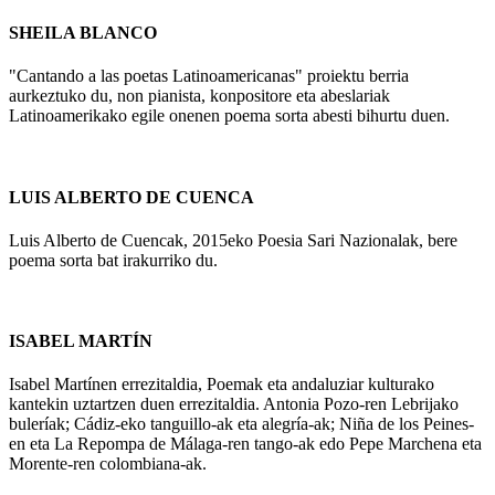
SHEILA BLANCO
"Cantando a las poetas Latinoamericanas" proiektu berria
aurkeztuko du, non pianista, konpositore eta abeslariak
Latinoamerikako egile onenen poema sorta abesti bihurtu duen.
LUIS ALBERTO DE CUENCA
Luis Alberto de Cuencak, 2015eko Poesia Sari Nazionalak, bere
poema sorta bat irakurriko du.
ISABEL MARTÍN
Isabel Martínen errezitaldia, Poemak eta andaluziar kulturako
kantekin uztartzen duen errezitaldia. Antonia Pozo-ren Lebrijako
buleríak; Cádiz-eko tanguillo-ak eta alegría-ak; Niña de los Peines-
en eta La Repompa de Málaga-ren tango-ak edo Pepe Marchena eta
Morente-ren colombiana-ak.