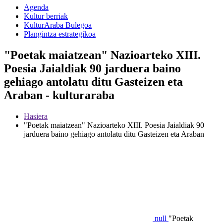
Agenda
Kultur berriak
KulturAraba Bulegoa
Plangintza estrategikoa
"Poetak maiatzean" Nazioarteko XIII.
Poesia Jaialdiak 90 jarduera baino
gehiago antolatu ditu Gasteizen eta
Araban - kulturaraba
Hasiera
"Poetak maiatzean" Nazioarteko XIII. Poesia Jaialdiak 90
jarduera baino gehiago antolatu ditu Gasteizen eta Araban
null
"Poetak