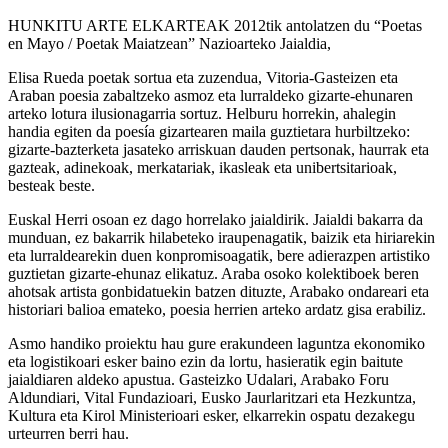
HUNKITU ARTE ELKARTEAK 2012tik antolatzen du “Poetas
en Mayo / Poetak Maiatzean” Nazioarteko Jaialdia,
Elisa Rueda poetak sortua eta zuzendua, Vitoria-Gasteizen eta
Araban poesia zabaltzeko asmoz eta lurraldeko gizarte-ehunaren
arteko lotura ilusionagarria sortuz. Helburu horrekin, ahalegin
handia egiten da poesía gizartearen maila guztietara hurbiltzeko:
gizarte-bazterketa jasateko arriskuan dauden pertsonak, haurrak eta
gazteak, adinekoak, merkatariak, ikasleak eta unibertsitarioak,
besteak beste.
Euskal Herri osoan ez dago horrelako jaialdirik. Jaialdi bakarra da
munduan, ez bakarrik hilabeteko iraupenagatik, baizik eta hiriarekin
eta lurraldearekin duen konpromisoagatik, bere adierazpen artistiko
guztietan gizarte-ehunaz elikatuz. Araba osoko kolektiboek beren
ahotsak artista gonbidatuekin batzen dituzte, Arabako ondareari eta
historiari balioa emateko, poesia herrien arteko ardatz gisa erabiliz.
Asmo handiko proiektu hau gure erakundeen laguntza ekonomiko
eta logistikoari esker baino ezin da lortu, hasieratik egin baitute
jaialdiaren aldeko apustua. Gasteizko Udalari, Arabako Foru
Aldundiari, Vital Fundazioari, Eusko Jaurlaritzari eta Hezkuntza,
Kultura eta Kirol Ministerioari esker, elkarrekin ospatu dezakegu
urteurren berri hau.