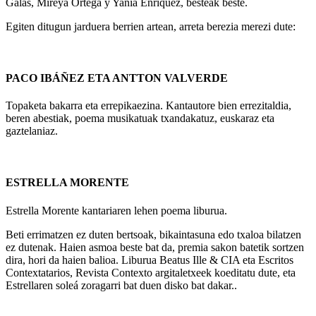
Galas, Mireya Ortega y Yania Enríquez, besteak beste.
Egiten ditugun jarduera berrien artean, arreta berezia merezi dute:
PACO IBÁÑEZ ETA ANTTON VALVERDE
Topaketa bakarra eta errepikaezina. Kantautore bien errezitaldia,
beren abestiak, poema musikatuak txandakatuz, euskaraz eta
gaztelaniaz.
ESTRELLA MORENTE
Estrella Morente kantariaren lehen poema liburua.
Beti errimatzen ez duten bertsoak, bikaintasuna edo txaloa bilatzen
ez dutenak. Haien asmoa beste bat da, premia sakon batetik sortzen
dira, hori da haien balioa. Liburua Beatus Ille & CIA eta Escritos
Contextatarios, Revista Contexto argitaletxeek koeditatu dute, eta
Estrellaren soleá zoragarri bat duen disko bat dakar..