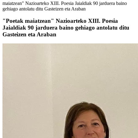
maiatzean" Nazioarteko XIII. Poesia Jaialdiak 90 jarduera baino
gehiago antolatu ditu Gasteizen eta Araban
"Poetak maiatzean" Nazioarteko XIII. Poesia
Jaialdiak 90 jarduera baino gehiago antolatu ditu
Gasteizen eta Araban