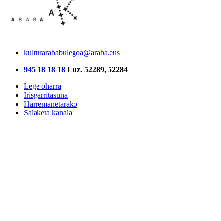
kulturarababulegoa@araba.eus
945 18 18 18
Luz. 52289, 52284
Lege oharra
Irisgarritasuna
Harremanetarako
Salaketa kanala