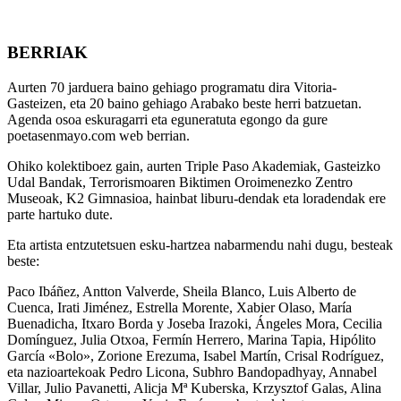
BERRIAK
Aurten 70 jarduera baino gehiago programatu dira Vitoria-
Gasteizen, eta 20 baino gehiago Arabako beste herri batzuetan.
Agenda osoa eskuragarri eta eguneratuta egongo da gure
poetasenmayo.com web berrian.
Ohiko kolektiboez gain, aurten Triple Paso Akademiak, Gasteizko
Udal Bandak, Terrorismoaren Biktimen Oroimenezko Zentro
Museoak, K2 Gimnasioa, hainbat liburu-dendak eta loradendak ere
parte hartuko dute.
Eta artista entzutetsuen esku-hartzea nabarmendu nahi dugu, besteak
beste:
Paco Ibáñez, Antton Valverde, Sheila Blanco, Luis Alberto de
Cuenca, Irati Jiménez, Estrella Morente, Xabier Olaso, María
Buenadicha, Itxaro Borda y Joseba Irazoki, Ángeles Mora, Cecilia
Domínguez, Julia Otxoa, Fermín Herrero, Marina Tapia, Hipólito
García «Bolo», Zorione Erezuma, Isabel Martín, Crisal Rodríguez,
eta nazioartekoak Pedro Licona, Subhro Bandopadhyay, Annabel
Villar, Julio Pavanetti, Alicja Mª Kuberska, Krzysztof Galas, Alina