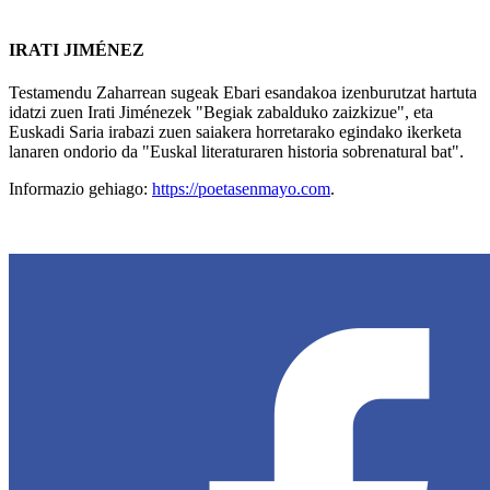
IRATI JIMÉNEZ
Testamendu Zaharrean sugeak Ebari esandakoa izenburutzat hartuta
idatzi zuen Irati Jiménezek "Begiak zabalduko zaizkizue", eta
Euskadi Saria irabazi zuen saiakera horretarako egindako ikerketa
lanaren ondorio da "Euskal literaturaren historia sobrenatural bat".
Informazio gehiago:
https://poetasenmayo.com
.