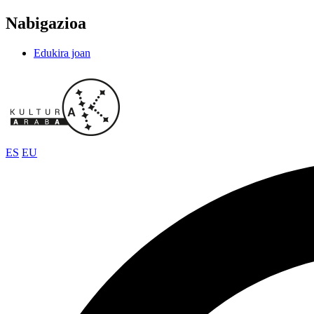
Nabigazioa
Edukira joan
ES
EU