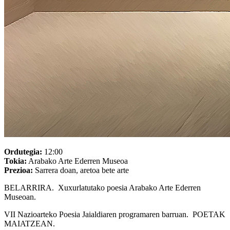
Ordutegia:
12:00
Tokia:
Arabako Arte Ederren Museoa
Prezioa:
Sarrera doan, aretoa bete arte
BELARRIRA. Xuxurlatutako poesia Arabako Arte Ederren
Museoan.
VII Nazioarteko Poesia Jaialdiaren programaren barruan. POETAK
MAIATZEAN.