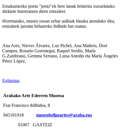
Emakumezko poeta "jenio"ek bere lanak belarrira xuxurlatuko
dizkiete hurreratzen diren entzuleei.
Horretarako, museo osoan zehar aulkiak binaka atonduko dira,
entzuleek jarraitu beharreko ibilbide bat osatuz.
Ana Ares, Nieves Álvarez, Luz Pichel, Ana Mañeru, Dori
Campos, Rosario Gorostegui, Raquel Serdio, María
G.Zambrano, Gemma Serrano, Luisa Antolín eta María Ángeles
Pérez López
.
Egitaraua
Arabako Arte Ederren Museoa
Frai Francisco ibilbidea, 8
945181918
museobellasartes@araba.eus
01007 GASTEIZ