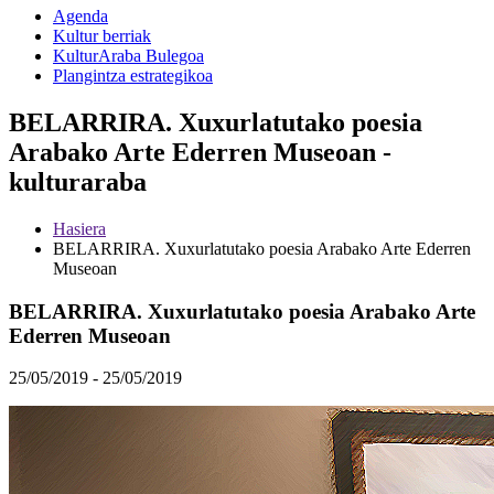
Agenda
Kultur berriak
KulturAraba Bulegoa
Plangintza estrategikoa
BELARRIRA. Xuxurlatutako poesia
Arabako Arte Ederren Museoan -
kulturaraba
Hasiera
BELARRIRA. Xuxurlatutako poesia Arabako Arte Ederren
Museoan
BELARRIRA. Xuxurlatutako poesia Arabako Arte
Ederren Museoan
25/05/2019 - 25/05/2019