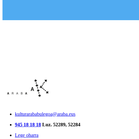
kulturarababulegoa@araba.eus
945 18 18 18
Luz. 52289, 52284
Lege oharra