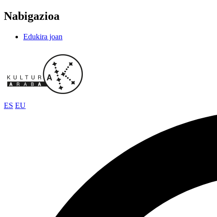
Nabigazioa
Edukira joan
ES
EU