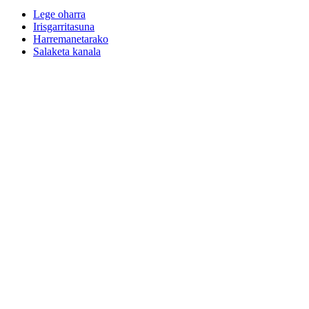
Lege oharra
Irisgarritasuna
Harremanetarako
Salaketa kanala