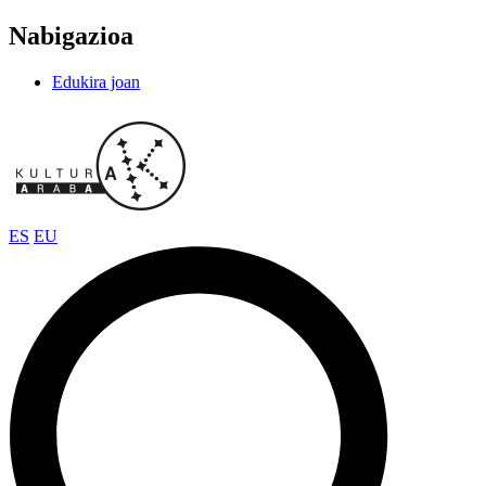
Nabigazioa
Edukira joan
ES
EU