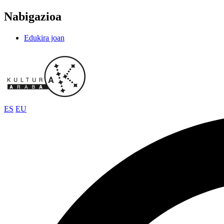
Nabigazioa
Edukira joan
ES
EU