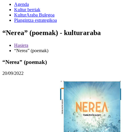
Agenda
Kultur berriak
KulturAraba Bulegoa
Plangintza estrategikoa
“Nerea” (poemak) - kulturaraba
Hasiera
“Nerea” (poemak)
“Nerea” (poemak)
20/09/2022