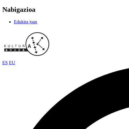
Nabigazioa
Edukira joan
ES
EU