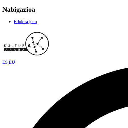
Nabigazioa
Edukira joan
ES
EU