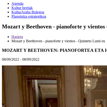
Agenda
Kultur berriak
KulturAraba Bulegoa
Plangintza estrategikoa
Mozart y Beethoven - pianoforte y vientos
Hasiera
Mozart y Beethoven - pianoforte y vientos - Quinteto Lumi eu
MOZART Y BEETHOVEN: PIANOFORTEA ETA 
08/09/2022 - 08/09/2022