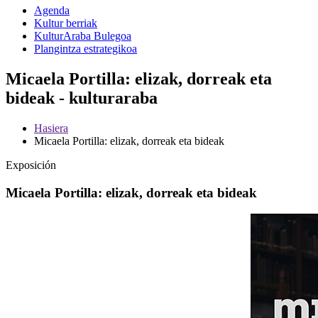
Agenda
Kultur berriak
KulturAraba Bulegoa
Plangintza estrategikoa
Micaela Portilla: elizak, dorreak eta
bideak - kulturaraba
Hasiera
Micaela Portilla: elizak, dorreak eta bideak
Exposición
Micaela Portilla: elizak, dorreak eta bideak