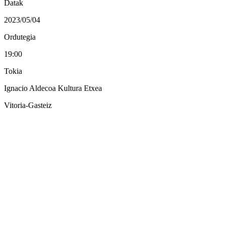
Datak
2023/05/04
Ordutegia
19:00
Tokia
Ignacio Aldecoa Kultura Etxea
Vitoria-Gasteiz