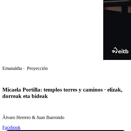
Emanaldia · Proyección
Micaela Portilla: templos torres y caminos · elizak,
dorreak eta bideak
Álvaro Herrero & Juan Ibarrondo
Facebook