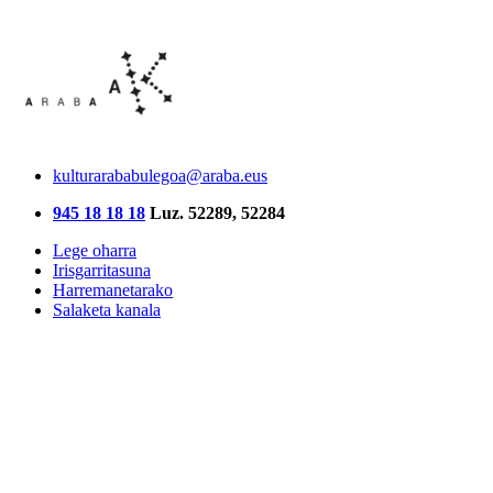
kulturarababulegoa@araba.eus
945 18 18 18
Luz. 52289, 52284
Lege oharra
Irisgarritasuna
Harremanetarako
Salaketa kanala