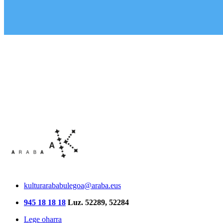
kulturarababulegoa@araba.eus
945 18 18 18
Luz. 52289, 52284
Lege oharra