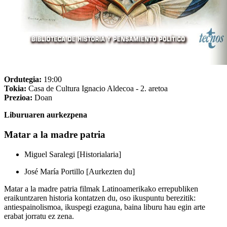
Ordutegia:
19:00
Tokia:
Casa de Cultura Ignacio Aldecoa - 2. aretoa
Prezioa:
Doan
Liburuaren aurkezpena
Matar a la madre patria
Miguel Saralegi [Historialaria]
José María Portillo [Aurkezten du]
Matar a la madre patria filmak Latinoamerikako errepubliken
eraikuntzaren historia kontatzen du, oso ikuspuntu berezitik:
antiespainolismoa, ikuspegi ezaguna, baina liburu hau egin arte
erabat jorratu ez zena.