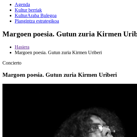
Agenda
Kultur berriak
KulturAraba Bulegoa
Plangintza estrategikoa
Margoen poesia. Gutun zuria Kirmen Urib
Hasiera
Margoen poesia. Gutun zuria Kirmen Uriberi
Concierto
Margoen poesia. Gutun zuria Kirmen Uriberi