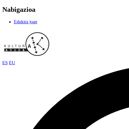
Nabigazioa
Edukira joan
ES
EU