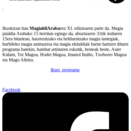
Ikuskizun hau
MagialdiAraba
ren XI. edizioaren parte da. Magia
jaialdia Arabako 15 herritan egingo da, abuztuaren 31tik irailaren
15era bitartean, haurrentzako eta helduentzako magia lantegiak,
hurbileko magia animazioa eta magia ekitaldiak barne hartzen dituen
programa batekin, hainbat artistaren eskutik, besteak beste, Asier
Kidam, Tor Magoa, Hodei Magoa, Imanol Ituiño, Txoborro Magoa
eta Mago Altrius.
Ikusi programa
Facebook