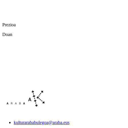
Prezioa
Doan
kulturarababulegoa@araba.eus