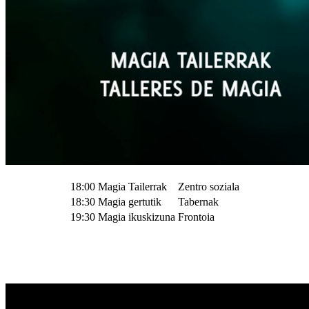
18:00
Magia Tailerrak
Zentro soziala
18:30
Magia gertutik
Tabernak
19:30
Magia ikuskizuna
Frontoia