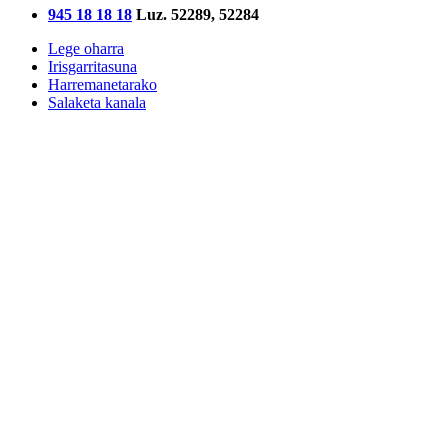
945 18 18 18
Luz. 52289, 52284
Lege oharra
Irisgarritasuna
Harremanetarako
Salaketa kanala