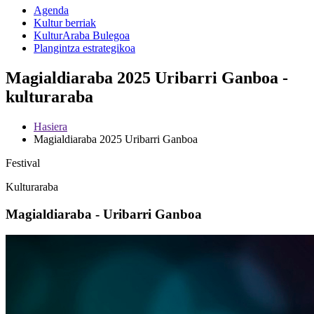
Agenda
Kultur berriak
KulturAraba Bulegoa
Plangintza estrategikoa
Magialdiaraba 2025 Uribarri Ganboa -
kulturaraba
Hasiera
Magialdiaraba 2025 Uribarri Ganboa
Festival
Kulturaraba
Magialdiaraba - Uribarri Ganboa