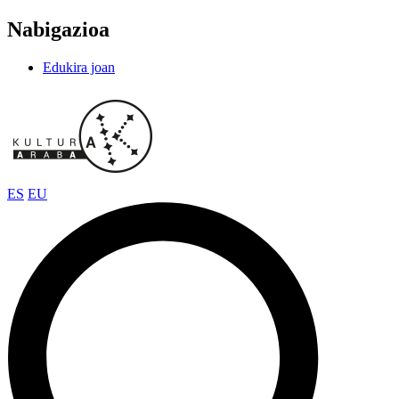
Nabigazioa
Edukira joan
ES
EU