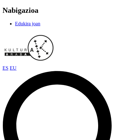
Nabigazioa
Edukira joan
ES
EU