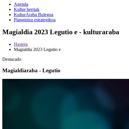
Agenda
Kultur berriak
KulturAraba Bulegoa
Plangintza estrategikoa
Magialdia 2023 Legutio e - kulturaraba
Hasiera
Magialdia 2023 Legutio e
Destacado
Magialdiaraba - Legutio