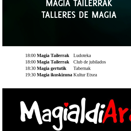
18:00
Magia Tailerrak
Ludoteka
18:00
Magia Tailerrak
Club de jubilados
18:30
Magia gertutik
Tabernak
19:30
Magia ikuskizuna
Kultur Etxea