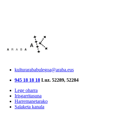
kulturarababulegoa@araba.eus
945 18 18 18
Luz. 52289, 52284
Lege oharra
Irisgarritasuna
Harremanetarako
Salaketa kanala