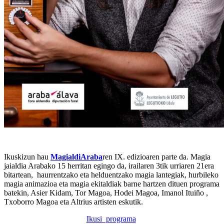
Ikuskizun hau
MagialdiAraba
ren IX. edizioaren parte da. Magia
jaialdia Arabako 15 herritan egingo da, irailaren 3tik urriaren 21era
bitartean, haurrentzako eta helduentzako magia lantegiak, hurbileko
magia animazioa eta magia ekitaldiak barne hartzen dituen programa
batekin, Asier Kidam, Tor Magoa, Hodei Magoa, Imanol Ituiño ,
Txoborro Magoa eta Altrius artisten eskutik.
Ikusi programa