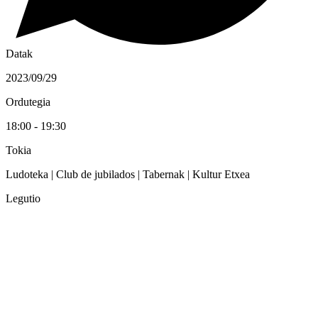
Datak
2023/09/29
Ordutegia
18:00 - 19:30
Tokia
Ludoteka | Club de jubilados | Tabernak | Kultur Etxea
Legutio