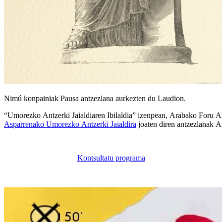
Nimú konpainiak Pausa antzezlana aurkezten du Laudion.
“Umorezko Antzerki Jaialdiaren Ibilaldia” izenpean, Arabako Foru A
Asparrenako Umorezko Antzerki Jaialdira
joaten diren antzezlanak A
Kontsultatu programa