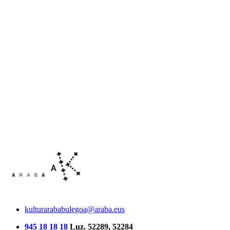
kulturarababulegoa@araba.eus
945 18 18 18
Luz. 52289, 52284