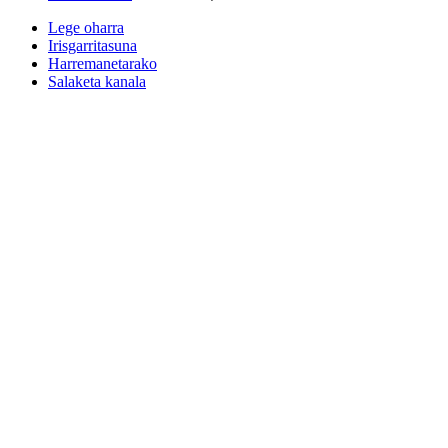
Lege oharra
Irisgarritasuna
Harremanetarako
Salaketa kanala