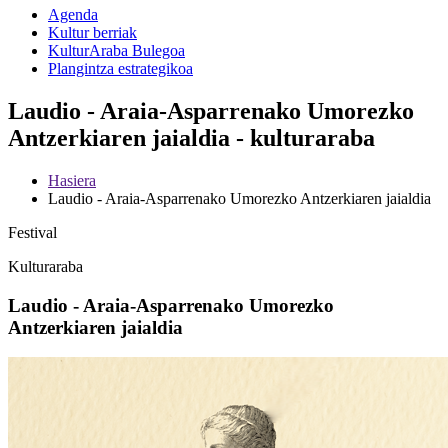
Agenda
Kultur berriak
KulturAraba Bulegoa
Plangintza estrategikoa
Laudio - Araia-Asparrenako Umorezko
Antzerkiaren jaialdia - kulturaraba
Hasiera
Laudio - Araia-Asparrenako Umorezko Antzerkiaren jaialdia
Festival
Kulturaraba
Laudio - Araia-Asparrenako Umorezko
Antzerkiaren jaialdia