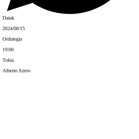
Datak
2024/08/15
Ordutegia
19:00
Tokia
Alberto Azero