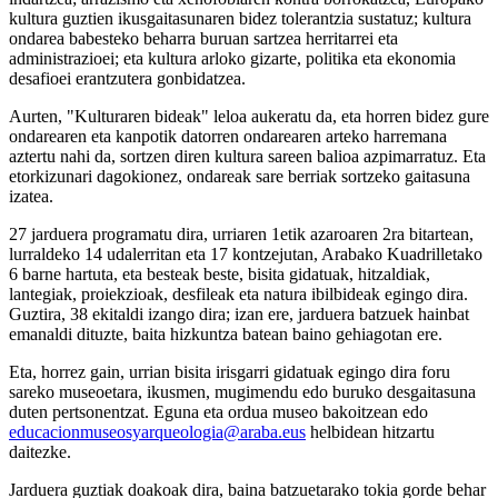
kultura guztien ikusgaitasunaren bidez tolerantzia sustatuz; kultura
ondarea babesteko beharra buruan sartzea herritarrei eta
administrazioei; eta kultura arloko gizarte, politika eta ekonomia
desafioei erantzutera gonbidatzea.
Aurten, "Kulturaren bideak" leloa aukeratu da, eta horren bidez gure
ondarearen eta kanpotik datorren ondarearen arteko harremana
aztertu nahi da, sortzen diren kultura sareen balioa azpimarratuz. Eta
etorkizunari dagokionez, ondareak sare berriak sortzeko gaitasuna
izatea.
27 jarduera programatu dira, urriaren 1etik azaroaren 2ra bitartean,
lurraldeko 14 udalerritan eta 17 kontzejutan, Arabako Kuadrilletako
6 barne hartuta, eta besteak beste, bisita gidatuak, hitzaldiak,
lantegiak, proiekzioak, desfileak eta natura ibilbideak egingo dira.
Guztira, 38 ekitaldi izango dira; izan ere, jarduera batzuek hainbat
emanaldi dituzte, baita hizkuntza batean baino gehiagotan ere.
Eta, horrez gain, urrian bisita irisgarri gidatuak egingo dira foru
sareko museoetara, ikusmen, mugimendu edo buruko desgaitasuna
duten pertsonentzat. Eguna eta ordua museo bakoitzean edo
educacionmuseosyarqueologia@araba.eus
helbidean hitzartu
daitezke.
Jarduera guztiak doakoak dira, baina batzuetarako tokia gorde behar