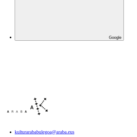
Google
kulturarababulegoa@araba.eus