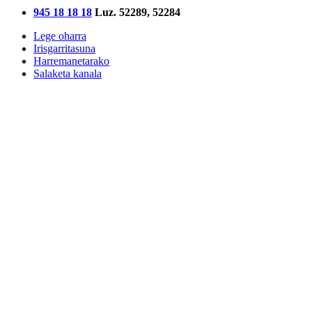
945 18 18 18
Luz. 52289, 52284
Lege oharra
Irisgarritasuna
Harremanetarako
Salaketa kanala