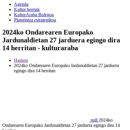
Agenda
Kultur berriak
KulturAraba Bulegoa
Plangintza estrategikoa
2024ko Ondarearen Europako
Jardunaldietan 27 jarduera egingo dira
14 herritan - kulturaraba
Hasiera
2024ko Ondarearen Europako Jardunaldietan 27 jarduera
egingo dira 14 herritan
null
2024ko
Ondarearen Europako Jardunaldietan 27 jarduera egingo dira 14