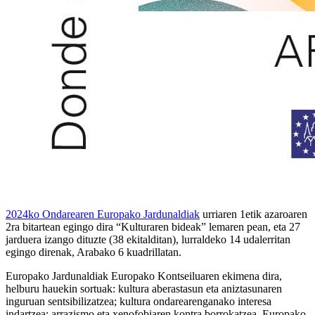
2024ko Ondarearen Europako Jardunaldiak
urriaren 1etik azaroaren
2ra bitartean egingo dira “Kulturaren bideak” lemaren pean, eta 27
jarduera izango dituzte (38 ekitalditan), lurraldeko 14 udalerritan
egingo direnak, Arabako 6 kuadrillatan.
Europako Jardunaldiak Europako Kontseiluaren ekimena dira,
helburu hauekin sortuak: kultura aberastasun eta aniztasunaren
inguruan sentsibilizatzea; kultura ondarearenganako interesa
indartzea; arrazismo eta xenofobiaren kontra borrokatzea, Europako