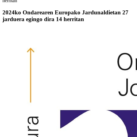
herritan
2024ko Ondarearen Europako Jardunaldietan 27
jarduera egingo dira 14 herritan