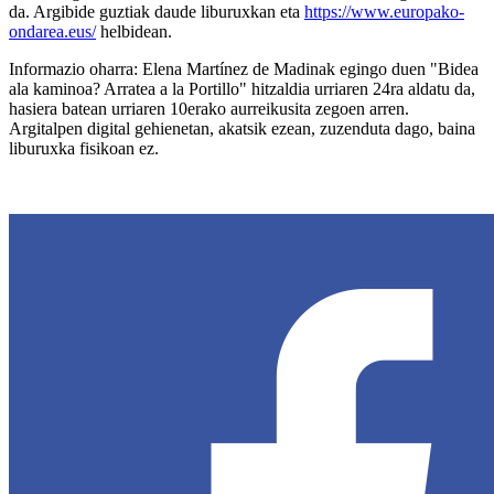
da. Argibide guztiak daude liburuxkan eta
https://www.europako-
ondarea.eus/
helbidean.
Informazio oharra: Elena Martínez de Madinak egingo duen "Bidea
ala kaminoa? Arratea a la Portillo" hitzaldia urriaren 24ra aldatu da,
hasiera batean urriaren 10erako aurreikusita zegoen arren.
Argitalpen digital gehienetan, akatsik ezean, zuzenduta dago, baina
liburuxka fisikoan ez.