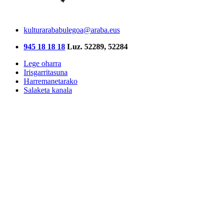
kulturarababulegoa@araba.eus
945 18 18 18
Luz. 52289, 52284
Lege oharra
Irisgarritasuna
Harremanetarako
Salaketa kanala