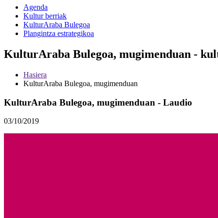
Agenda
Kultur berriak
KulturAraba Bulegoa
Plangintza estrategikoa
KulturAraba Bulegoa, mugimenduan - kul
Hasiera
KulturAraba Bulegoa, mugimenduan
KulturAraba Bulegoa, mugimenduan - Laudio
03/10/2019