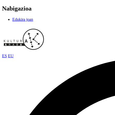
Nabigazioa
Edukira joan
ES
EU