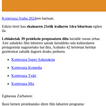
Korterraza Araba 2024
ren barruan.
Edizio berri hau
ekainaren 21etik irailaren 14ra bitartean
egiten
da.
Lehiaketak 39 proiekzio proposatzen ditu
lurralde osoan zehar.
Aire zabaleko film laburren saioak lurraldeko uda kulturalaren
protagonista nagusietako bat dira, Arabako 42 herrietan herritar
guztientzat zabalik dagoen doako jarduera.
Korterraza Super Aukeraketa
Korterraza Komedia
Korterraza Txiki
Korterraza Mix
Egitaraua Zurbanon:
Ikusi hemen proiektatuko diren film laburren programa: