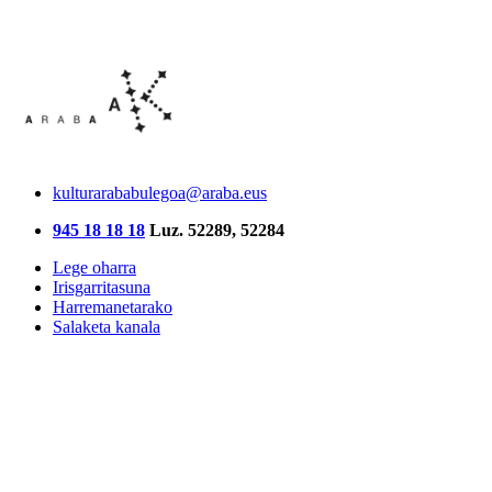
kulturarababulegoa@araba.eus
945 18 18 18
Luz. 52289, 52284
Lege oharra
Irisgarritasuna
Harremanetarako
Salaketa kanala