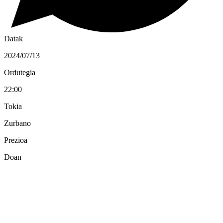
Datak
2024/07/13
Ordutegia
22:00
Tokia
Zurbano
Prezioa
Doan