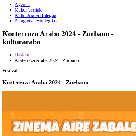
Agenda
Kultur berriak
KulturAraba Bulegoa
Plangintza estrategikoa
Korterraza Araba 2024 - Zurbano -
kulturaraba
Hasiera
Korterraza Araba 2024 - Zurbano
Festival
Korterraza Araba 2024 - Zurbano