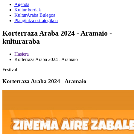
Agenda
Kultur berriak
KulturAraba Bulegoa
Plangintza estrategikoa
Korterraza Araba 2024 - Aramaio -
kulturaraba
Hasiera
Korterraza Araba 2024 - Aramaio
Festival
Korterraza Araba 2024 - Aramaio