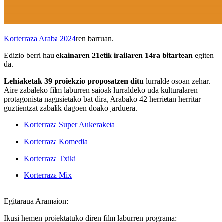
Korterraza Araba 2024
ren barruan.
Edizio berri hau
ekainaren 21etik irailaren 14ra bitartean
egiten
da.
Lehiaketak 39 proiekzio proposatzen ditu
lurralde osoan zehar.
Aire zabaleko film laburren saioak lurraldeko uda kulturalaren
protagonista nagusietako bat dira, Arabako 42 herrietan herritar
guztientzat zabalik dagoen doako jarduera.
Korterraza Super Aukeraketa
Korterraza Komedia
Korterraza Txiki
Korterraza Mix
Egitaraua Aramaion:
Ikusi hemen proiektatuko diren film laburren programa: