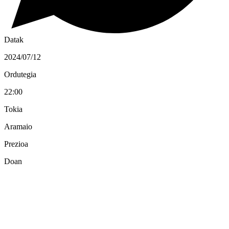
Datak
2024/07/12
Ordutegia
22:00
Tokia
Aramaio
Prezioa
Doan