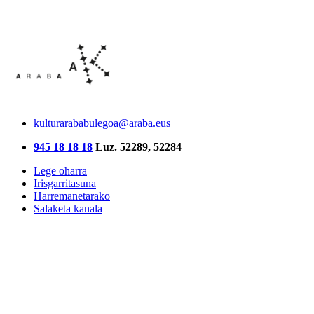
kulturarababulegoa@araba.eus
945 18 18 18
Luz. 52289, 52284
Lege oharra
Irisgarritasuna
Harremanetarako
Salaketa kanala