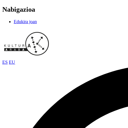
Nabigazioa
Edukira joan
ES
EU