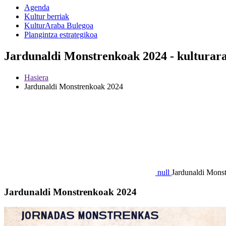
Agenda
Kultur berriak
KulturAraba Bulegoa
Plangintza estrategikoa
Jardunaldi Monstrenkoak 2024 - kulturar
Hasiera
Jardunaldi Monstrenkoak 2024
null
Jardunaldi Mons
Jardunaldi Monstrenkoak 2024