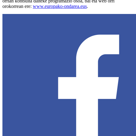
orrian kontsulta daiteke programazio osoa, bai eta web orri
orokorrean ere:
www.europako-ondarea.eus
.