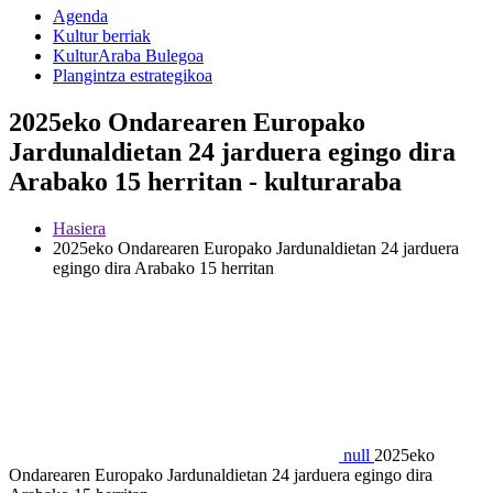
Agenda
Kultur berriak
KulturAraba Bulegoa
Plangintza estrategikoa
2025eko Ondarearen Europako
Jardunaldietan 24 jarduera egingo dira
Arabako 15 herritan - kulturaraba
Hasiera
2025eko Ondarearen Europako Jardunaldietan 24 jarduera
egingo dira Arabako 15 herritan
null
2025eko
Ondarearen Europako Jardunaldietan 24 jarduera egingo dira