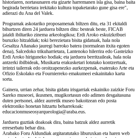
historiaren, nortasunaren eta gizarte harremanen isla gisa, baina baita
begirada berrietara irekitako kultura topaketarako gune gisa ere",
adierazi du Ana del Valek.
Programak askotariko proposamenak biltzen ditu, eta 31 ekitaldi
bihurtzen diren 24 jarduera biltzen ditu: besteak beste, FICAB
jaialdi ibiltariko zinema arkeologikoa; Erdi Aroko eskuizkribuei
buruzko hitzaldiak; toki berezietara bisita gidatuak, hala nola
Gesaltza Añanako jauregi barroko batera (normalean itxita egoten
dena), Salcedoko trikuharrietara, Lantenoko hilerrira edo Gasteizko
Erdi Aroko hiriguneko hodiak; eta jarduera berritzaileak, hala nola
antzerki ibilbideak, Musikarta erakusketari lotutako kontzertuak,
irrintzi tailerrak edo oroitzapenezko aurkezpenak, esaterako Arte eta
Ofizio Eskolako eta Fournierreko emakumeei eskainitako karta
sorta.
Gainera, urrian zehar, bisita gidatu irisgarriak eskainiko zaizkie Foru
Sareko museoei, ikusmen, mugikortasun edo adimen desgaitasuna
duten pertsonei, aldez aurretik museo bakoitzean edo posta
elektroniko honetan hitzartu beharrekoak:
educacionmuseosyarqueologia@araba.eus.
Jarduera guztiak doakoak dira, baina batzuk aldez aurretik
erreserbatu behar dira.
Arabako Foru Aldundiak argitaratutako liburuxkan eta haren web