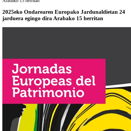
Arabako 15 herritan
2025eko Ondarearen Europako Jardunaldietan 24
jarduera egingo dira Arabako 15 herritan