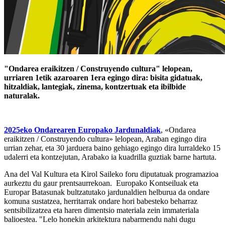
"Ondarea eraikitzen / Construyendo cultura" lelopean,
urriaren 1etik azaroaren 1era egingo dira: bisita gidatuak,
hitzaldiak, lantegiak, zinema, kontzertuak eta ibilbide
naturalak.
2025eko Ondarearen Europako Jardunaldiak
, «Ondarea
eraikitzen / Construyendo cultura» lelopean, Araban egingo dira
urrian zehar, eta 30 jarduera baino gehiago egingo dira lurraldeko 15
udalerri eta kontzejutan, Arabako ia kuadrilla guztiak barne hartuta.
Ana del Val Kultura eta Kirol Saileko foru diputatuak programazioa
aurkeztu du gaur prentsaurrekoan. Europako Kontseiluak eta
Europar Batasunak bultzatutako jardunaldien helburua da ondare
komuna sustatzea, herritarrak ondare hori babesteko beharraz
sentsibilizatzea eta haren dimentsio materiala zein immateriala
balioestea. "Lelo honekin arkitektura nabarmendu nahi dugu