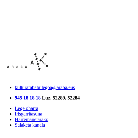
kulturarababulegoa@araba.eus
945 18 18 18
Luz. 52289, 52284
Lege oharra
Irisgarritasuna
Harremanetarako
Salaketa kanala