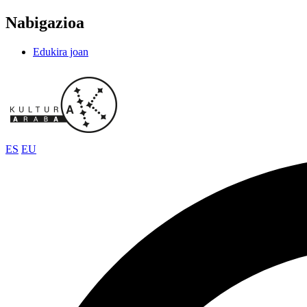
Nabigazioa
Edukira joan
ES
EU