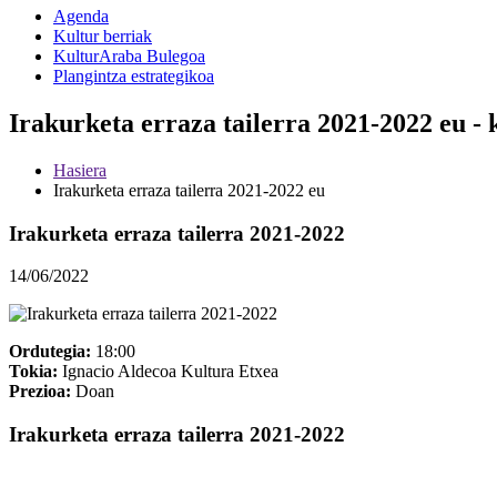
Agenda
Kultur berriak
KulturAraba Bulegoa
Plangintza estrategikoa
Irakurketa erraza tailerra 2021-2022 eu -
Hasiera
Irakurketa erraza tailerra 2021-2022 eu
Irakurketa erraza tailerra 2021-2022
14/06/2022
Ordutegia:
18:00
Tokia:
Ignacio Aldecoa Kultura Etxea
Prezioa:
Doan
Irakurketa erraza tailerra 2021-2022