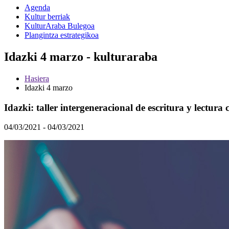
Agenda
Kultur berriak
KulturAraba Bulegoa
Plangintza estrategikoa
Idazki 4 marzo - kulturaraba
Hasiera
Idazki 4 marzo
Idazki: taller intergeneracional de escritura y lectura 
04/03/2021 - 04/03/2021