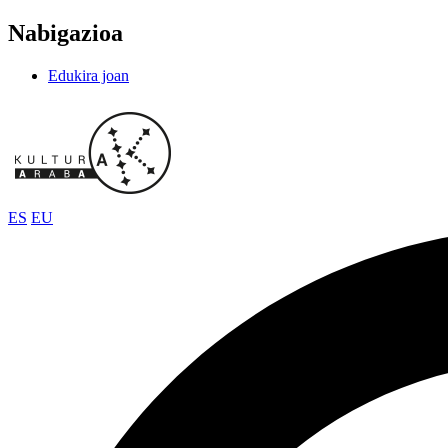
Nabigazioa
Edukira joan
ES
EU