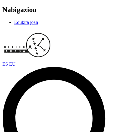
Nabigazioa
Edukira joan
ES
EU