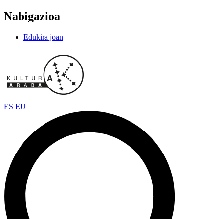
Nabigazioa
Edukira joan
ES
EU