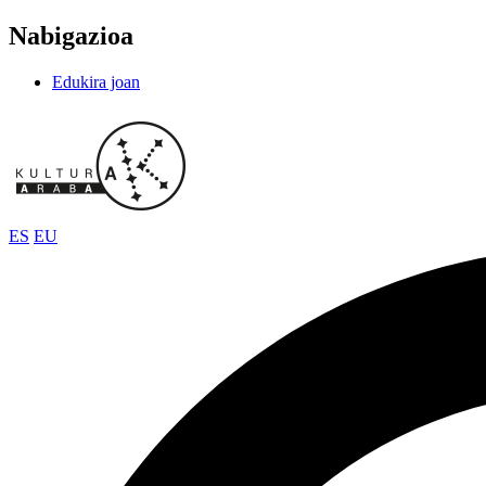
Nabigazioa
Edukira joan
ES
EU