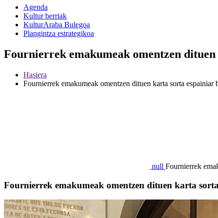
Agenda
Kultur berriak
KulturAraba Bulegoa
Plangintza estrategikoa
Fournierrek emakumeak omentzen dituen ka
Hasiera
Fournierrek emakumeak omentzen dituen karta sorta espainiar b
null
Fournierrek emak
Fournierrek emakumeak omentzen dituen karta sorta 