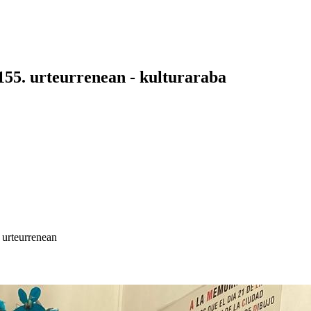
155. urteurrenean - kulturaraba
 urteurrenean