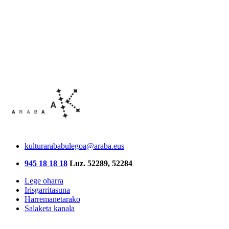
kulturarababulegoa@araba.eus
945 18 18 18
Luz. 52289, 52284
Lege oharra
Irisgarritasuna
Harremanetarako
Salaketa kanala