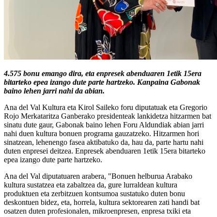
4.575 bonu emango dira, eta enpresek abenduaren 1etik 15era
bitarteko epea izango dute parte hartzeko. Kanpaina Gabonak
baino lehen jarri nahi da abian.
Ana del Val Kultura eta Kirol Saileko foru diputatuak eta Gregorio
Rojo Merkataritza Ganberako presidenteak lankidetza hitzarmen bat
sinatu dute gaur, Gabonak baino lehen Foru Aldundiak abian jarri
nahi duen kultura bonuen programa gauzatzeko. Hitzarmen hori
sinatzean, lehenengo fasea aktibatuko da, hau da, parte hartu nahi
duten enpresei deitzea. Enpresek abenduaren 1etik 15era bitarteko
epea izango dute parte hartzeko.
Ana del Val diputatuaren arabera, "Bonuen helburua Arabako
kultura sustatzea eta zabaltzea da, gure lurraldean kultura
produktuen eta zerbitzuen kontsumoa sustatuko duten bonu
deskontuen bidez, eta, horrela, kultura sektorearen zati handi bat
osatzen duten profesionalen, mikroenpresen, enpresa txiki eta