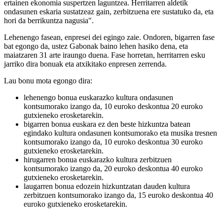
ertainen ekonomia suspertzen laguntzea. Herritarren aldetik
ondasunen eskaria sustatzeaz gain, zerbitzuena ere sustatuko da, eta
hori da berrikuntza nagusia".
Lehenengo fasean, enpresei dei egingo zaie. Ondoren, bigarren fase
bat egongo da, ustez Gabonak baino lehen hasiko dena, eta
maiatzaren 31 arte iraungo duena. Fase horretan, herritarren esku
jarriko dira bonuak eta atxikitako enpresen zerrenda.
Lau bonu mota egongo dira:
lehenengo bonua euskarazko kultura ondasunen
kontsumorako izango da, 10 euroko deskontua 20 euroko
gutxieneko erosketarekin.
bigarren bonua euskara ez den beste hizkuntza batean
egindako kultura ondasunen kontsumorako eta musika tresnen
kontsumorako izango da, 10 euroko deskontua 30 euroko
gutxieneko erosketarekin.
hirugarren bonua euskarazko kultura zerbitzuen
kontsumorako izango da, 20 euroko deskontua 40 euroko
gutxieneko erosketarekin.
laugarren bonua edozein hizkuntzatan dauden kultura
zerbitzuen kontsumorako izango da, 15 euroko deskontua 40
euroko gutxieneko erosketarekin.