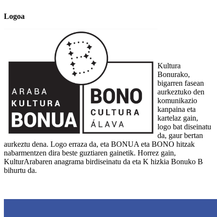
Logoa
Kultura
Bonurako,
bigarren fasean
aurkeztuko den
komunikazio
kanpaina eta
kartelaz gain,
logo bat diseinatu
da, gaur bertan
aurkeztu dena. Logo erraza da, eta BONUA eta BONO hitzak
nabarmentzen dira beste guztiaren gainetik. Horrez gain,
KulturArabaren anagrama birdiseinatu da eta K hizkia Bonuko B
bihurtu da.