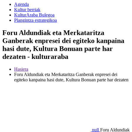
Agenda
Kultur berriak
KulturAraba Bulegoa
Plangintza estrategikoa
Foru Aldundiak eta Merkataritza
Ganberak enpresei dei egiteko kanpaina
hasi dute, Kultura Bonuan parte har
dezaten - kulturaraba
Hasiera
Foru Aldundiak eta Merkataritza Ganberak enpresei dei
egiteko kanpaina hasi dute, Kultura Bonuan parte har dezaten
null
Foru Aldundiak