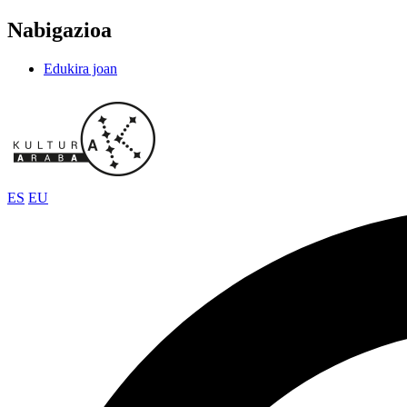
Nabigazioa
Edukira joan
ES
EU