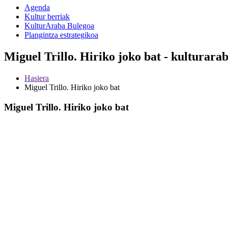
Agenda
Kultur berriak
KulturAraba Bulegoa
Plangintza estrategikoa
Miguel Trillo. Hiriko joko bat - kulturara
Hasiera
Miguel Trillo. Hiriko joko bat
Miguel Trillo. Hiriko joko bat