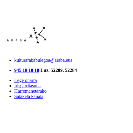
kulturarababulegoa@araba.eus
945 18 18 18
Luz. 52289, 52284
Lege oharra
Irisgarritasuna
Harremanetarako
Salaketa kanala