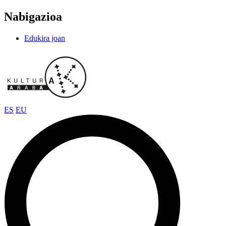
Nabigazioa
Edukira joan
ES
EU