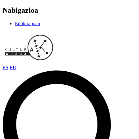
Nabigazioa
Edukira joan
ES
EU