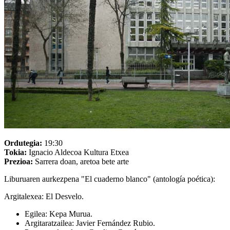
Ordutegia:
19:30
Tokia:
Ignacio Aldecoa Kultura Etxea
Prezioa:
Sarrera doan, aretoa bete arte
Liburuaren aurkezpena "
El cuaderno blanco" (antología poética):
Argitalexea: El Desvelo.
Egilea: Kepa Murua.
Argitaratzailea: Javier Fernández Rubio.