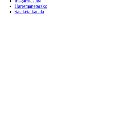
Irisgarritasuna
Harremanetarako
Salaketa kanala