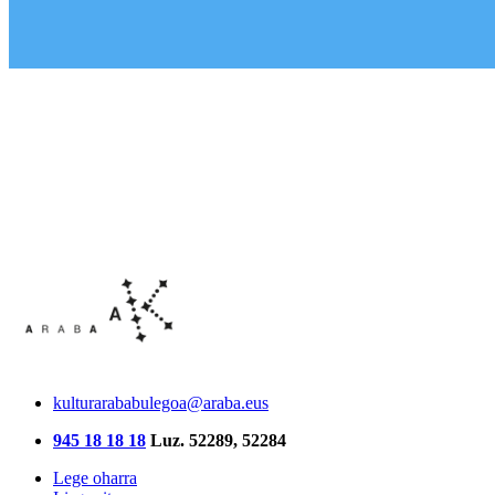
kulturarababulegoa@araba.eus
945 18 18 18
Luz. 52289, 52284
Lege oharra