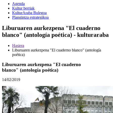
Agenda
Kultur berriak
KulturAraba Bulegoa
Plangintza estrategikoa
Liburuaren aurkezpena "El cuaderno
blanco" (antología poética) - kulturaraba
Hasiera
Liburuaren aurkezpena "El cuaderno blanco" (antología
poética)
Liburuaren aurkezpena "El cuaderno
blanco" (antología poética)
14/02/2019