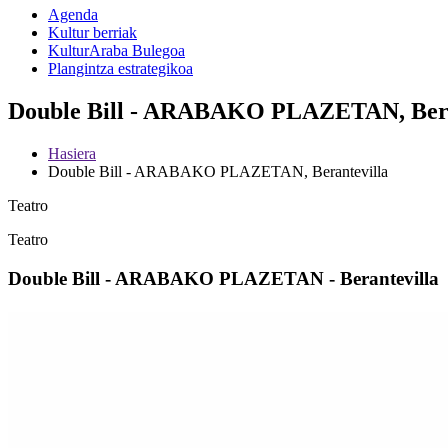
Agenda
Kultur berriak
KulturAraba Bulegoa
Plangintza estrategikoa
Double Bill - ARABAKO PLAZETAN, Beran
Hasiera
Double Bill - ARABAKO PLAZETAN, Berantevilla
Teatro
Teatro
Double Bill - ARABAKO PLAZETAN - Berantevilla