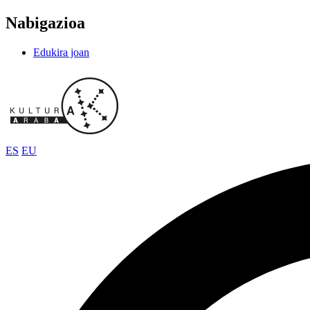
Nabigazioa
Edukira joan
ES
EU