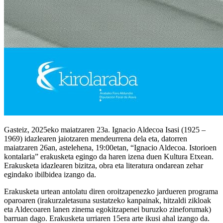
Gasteiz, 2025eko maiatzaren 23a. Ignacio Aldecoa Isasi (1925 –
1969) idazlearen jaiotzaren mendeurrena dela eta, datorren
maiatzaren 26an, astelehena, 19:00etan, “Ignacio Aldecoa. Istorioen
kontalaria” erakusketa egingo da haren izena duen Kultura Etxean.
Erakusketa idazlearen bizitza, obra eta literatura ondarean zehar
egindako ibilbidea izango da.
Erakusketa urtean antolatu diren oroitzapenezko jardueren programa
oparoaren (irakurzaletasuna sustatzeko kanpainak, hitzaldi zikloak
eta Aldecoaren lanen zinema egokitzapenei buruzko zineforumak)
barruan dago. Erakusketa urriaren 15era arte ikusi ahal izango da.