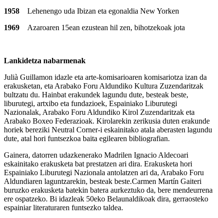
1958
Lehenengo uda Ibizan eta egonaldia New Yorken
1969
Azaroaren 15ean ezustean hil zen, bihotzekoak jota
Lankidetza nabarmenak
Julià Guillamon idazle eta arte-komisarioaren komisariotza izan da
erakusketan, eta Arabako Foru Aldundiko Kultura Zuzendaritzak
bultzatu du. Hainbat erakundek lagundu dute, besteak beste,
liburutegi, artxibo eta fundazioek, Espainiako Liburutegi
Nazionalak, Arabako Foru Aldundiko Kirol Zuzendaritzak eta
Arabako Boxeo Federazioak. Kirolarekin zerikusia duten erakunde
horiek bereziki Neutral Corner-i eskainitako atala aberasten lagundu
dute, atal hori funtsezkoa baita egilearen bibliografian.
Gainera, datorren udazkenerako Madrilen Ignacio Aldecoari
eskainitako erakusketa bat prestatzen ari dira. Erakusketa hori
Espainiako Liburutegi Nazionala antolatzen ari da, Arabako Foru
Aldundiaren laguntzarekin, besteak beste.Carmen Martín Gaiteri
buruzko erakusketa batekin batera aurkeztuko da, bere mendeurrena
ere ospatzeko. Bi idazleak 50eko Belaunaldikoak dira, gerraosteko
espainiar literaturaren funtsezko taldea.