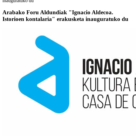
inauguratuko du
Arabako Foru Aldundiak "Ignacio Aldecoa.
Istorioen kontalaria" erakusketa inauguratuko du