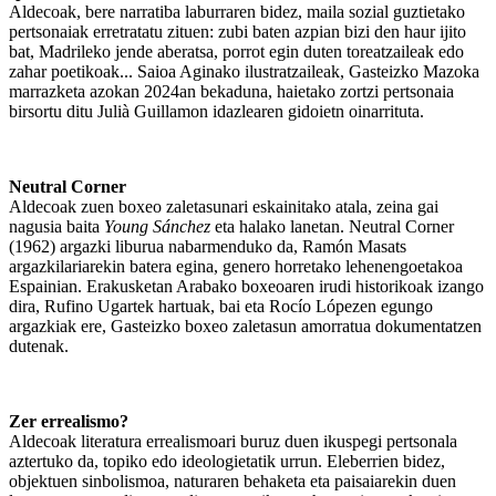
Aldecoak, bere narratiba laburraren bidez, maila sozial guztietako
pertsonaiak erretratatu zituen: zubi baten azpian bizi den haur ijito
bat, Madrileko jende aberatsa, porrot egin duten toreatzaileak edo
zahar poetikoak... Saioa Aginako ilustratzaileak, Gasteizko Mazoka
marrazketa azokan 2024an bekaduna, haietako zortzi pertsonaia
birsortu ditu Julià Guillamon idazlearen gidoietn oinarrituta.
Neutral Corner
Aldecoak zuen boxeo zaletasunari eskainitako atala, zeina gai
nagusia baita
Young Sánchez
eta halako lanetan. Neutral Corner
(1962) argazki liburua nabarmenduko da, Ramón Masats
argazkilariarekin batera egina, genero horretako lehenengoetakoa
Espainian. Erakusketan Arabako boxeoaren irudi historikoak izango
dira, Rufino Ugartek hartuak, bai eta Rocío Lópezen egungo
argazkiak ere, Gasteizko boxeo zaletasun amorratua dokumentatzen
dutenak.
Zer errealismo?
Aldecoak literatura errealismoari buruz duen ikuspegi pertsonala
aztertuko da, topiko edo ideologietatik urrun. Eleberrien bidez,
objektuen sinbolismoa, naturaren behaketa eta paisaiarekin duen