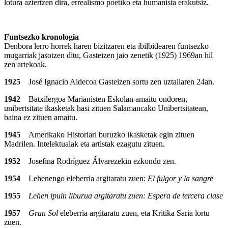
lotura aztertzen dira, errealismo poetiko eta humanista erakutsiz.
Funtsezko kronologia
Denbora lerro horrek haren bizitzaren eta ibilbidearen funtsezko
mugarriak jasotzen ditu, Gasteizen jaio zenetik (1925) 1969an hil
zen artekoak.
1925
José Ignacio Aldecoa Gasteizen sortu zen uztailaren 24an.
1942
Batxilergoa Marianisten Eskolan amaitu ondoren,
unibertsitate ikasketak hasi zituen Salamancako Unibertsitatean,
baina ez zituen amaitu.
1945
Amerikako Historiari buruzko ikasketak egin zituen
Madrilen. Intelektualak eta artistak ezagutu zituen.
1952
Josefina Rodríguez Álvarezekin ezkondu zen.
1954
Lehenengo eleberria argitaratu zuen:
El fulgor y la sangre
1955
Lehen ipuin liburua argitaratu zuen:
Espera de tercera clase
1957
Gran Sol
eleberria argitaratu zuen, eta Kritika Saria lortu
zuen.