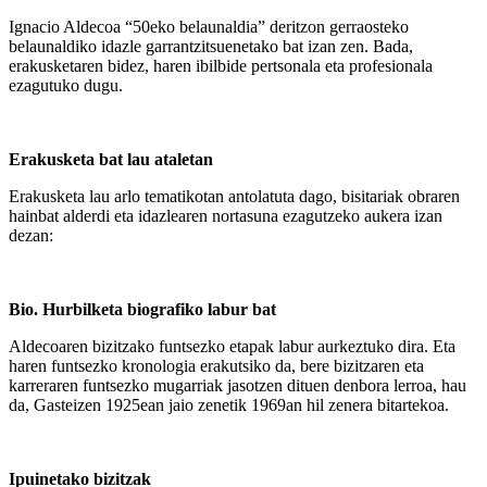
Ignacio Aldecoa “50eko belaunaldia” deritzon gerraosteko
belaunaldiko idazle garrantzitsuenetako bat izan zen. Bada,
erakusketaren bidez, haren ibilbide pertsonala eta profesionala
ezagutuko dugu.
Erakusketa bat lau ataletan
Erakusketa lau arlo tematikotan antolatuta dago, bisitariak obraren
hainbat alderdi eta idazlearen nortasuna ezagutzeko aukera izan
dezan:
Bio. Hurbilketa biografiko labur bat
Aldecoaren bizitzako funtsezko etapak labur aurkeztuko dira. Eta
haren funtsezko kronologia erakutsiko da, bere bizitzaren eta
karreraren funtsezko mugarriak jasotzen dituen denbora lerroa, hau
da, Gasteizen 1925ean jaio zenetik 1969an hil zenera bitartekoa.
Ipuinetako bizitzak