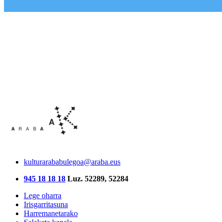
kulturarababulegoa@araba.eus
945 18 18 18
Luz. 52289, 52284
Lege oharra
Irisgarritasuna
Harremanetarako