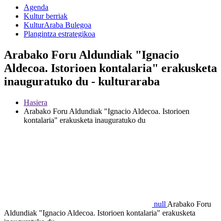
Agenda
Kultur berriak
KulturAraba Bulegoa
Plangintza estrategikoa
Arabako Foru Aldundiak "Ignacio
Aldecoa. Istorioen kontalaria" erakusketa
inauguratuko du - kulturaraba
Hasiera
Arabako Foru Aldundiak "Ignacio Aldecoa. Istorioen
kontalaria" erakusketa inauguratuko du
null
Arabako Foru
Aldundiak "Ignacio Aldecoa. Istorioen kontalaria" erakusketa