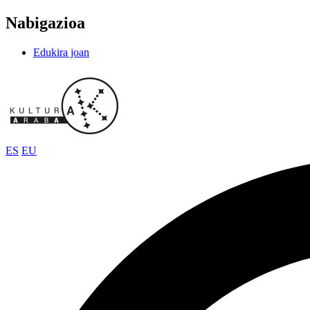
Nabigazioa
Edukira joan
ES
EU