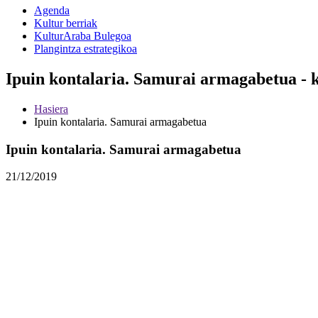
Agenda
Kultur berriak
KulturAraba Bulegoa
Plangintza estrategikoa
Ipuin kontalaria. Samurai armagabetua - 
Hasiera
Ipuin kontalaria. Samurai armagabetua
Ipuin kontalaria. Samurai armagabetua
21/12/2019