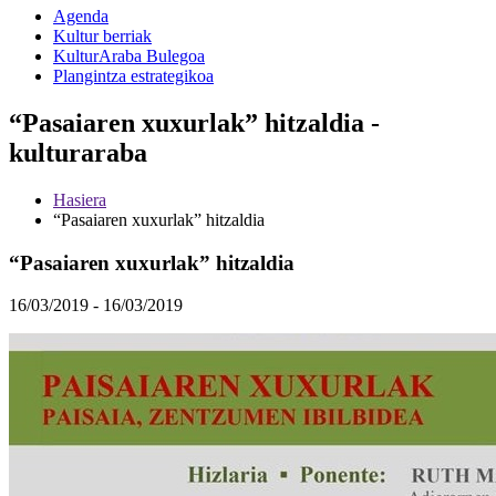
Agenda
Kultur berriak
KulturAraba Bulegoa
Plangintza estrategikoa
“Pasaiaren xuxurlak” hitzaldia -
kulturaraba
Hasiera
“Pasaiaren xuxurlak” hitzaldia
“Pasaiaren xuxurlak” hitzaldia
16/03/2019 - 16/03/2019