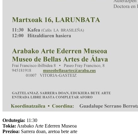
Ordutegia:
11:30
Tokia:
Arabako Arte Ederren Museoa
Prezioa:
Sarrera doan, aretoa bete arte