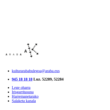
kulturarababulegoa@araba.eus
945 18 18 18
Luz. 52289, 52284
Lege oharra
Irisgarritasuna
Harremanetarako
Salaketa kanala