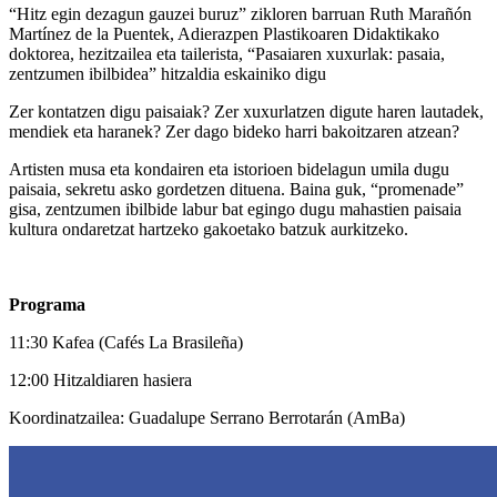
“Hitz egin dezagun gauzei buruz” zikloren barruan Ruth Marañón
Martínez de la Puentek, Adierazpen Plastikoaren Didaktikako
doktorea, hezitzailea eta tailerista, “Pasaiaren xuxurlak: pasaia,
zentzumen ibilbidea” hitzaldia eskainiko digu
Zer kontatzen digu paisaiak? Zer xuxurlatzen digute haren lautadek,
mendiek eta haranek? Zer dago bideko harri bakoitzaren atzean?
Artisten musa eta kondairen eta istorioen bidelagun umila dugu
paisaia, sekretu asko gordetzen dituena. Baina guk, “promenade”
gisa, zentzumen ibilbide labur bat egingo dugu mahastien paisaia
kultura ondaretzat hartzeko gakoetako batzuk aurkitzeko.
Programa
11:30 Kafea (Cafés La Brasileña)
12:00 Hitzaldiaren hasiera
Koordinatzailea: Guadalupe Serrano Berrotarán (AmBa)