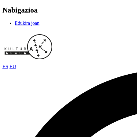
Nabigazioa
Edukira joan
ES
EU