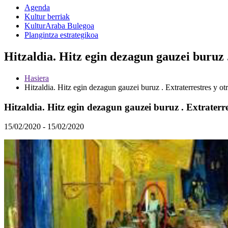
Agenda
Kultur berriak
KulturAraba Bulegoa
Plangintza estrategikoa
Hitzaldia. Hitz egin dezagun gauzei buruz .
Hasiera
Hitzaldia. Hitz egin dezagun gauzei buruz . Extraterrestres y ot
Hitzaldia. Hitz egin dezagun gauzei buruz . Extraterre
15/02/2020 - 15/02/2020