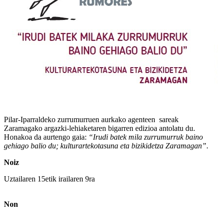
Pilar-Iparraldeko zurrumurruen aurkako agenteen sareak
Zaramagako argazki-lehiaketaren bigarren edizioa antolatu du.
Honakoa da aurtengo gaia:
“Irudi batek mila zurrumurruk baino
gehiago balio du; kulturartekotasuna eta bizikidetza Zaramagan”
.
Noiz
Uztailaren 15etik irailaren 9ra
Non