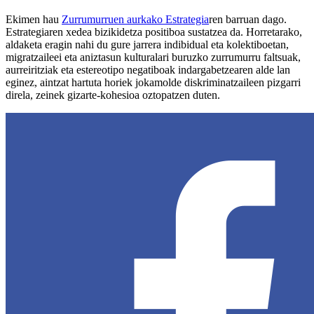
Ekimen hau
Zurrumurruen aurkako Estrategia
ren barruan dago.
Estrategiaren xedea bizikidetza positiboa sustatzea da. Horretarako,
aldaketa eragin nahi du gure jarrera indibidual eta kolektiboetan,
migratzaileei eta aniztasun kulturalari buruzko zurrumurru faltsuak,
aurreiritziak eta estereotipo negatiboak indargabetzearen alde lan
eginez, aintzat hartuta horiek jokamolde diskriminatzaileen pizgarri
direla, zeinek gizarte-kohesioa oztopatzen duten.