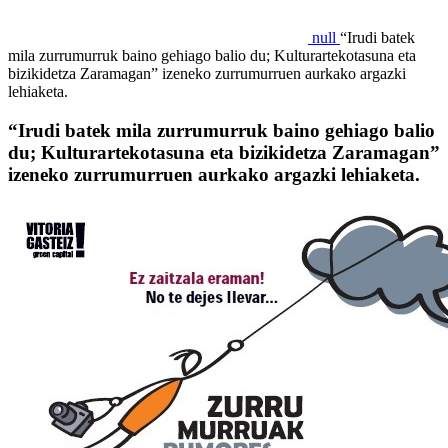
null
“Irudi batek
mila zurrumurruk baino gehiago balio du; Kulturartekotasuna eta
bizikidetza Zaramagan” izeneko zurrumurruen aurkako argazki
lehiaketa.
“Irudi batek mila zurrumurruk baino gehiago balio
du; Kulturartekotasuna eta bizikidetza Zaramagan”
izeneko zurrumurruen aurkako argazki lehiaketa.