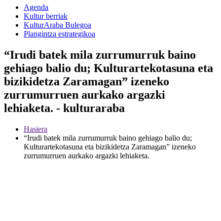
Agenda
Kultur berriak
KulturAraba Bulegoa
Plangintza estrategikoa
“Irudi batek mila zurrumurruk baino
gehiago balio du; Kulturartekotasuna eta
bizikidetza Zaramagan” izeneko
zurrumurruen aurkako argazki
lehiaketa. - kulturaraba
Hasiera
“Irudi batek mila zurrumurruk baino gehiago balio du;
Kulturartekotasuna eta bizikidetza Zaramagan” izeneko
zurrumurruen aurkako argazki lehiaketa.