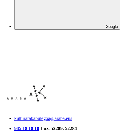
Google
kulturarababulegoa@araba.eus
945 18 18 18
Luz. 52289, 52284