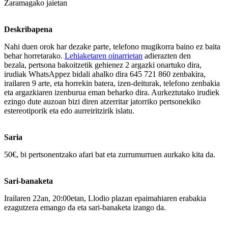
Zaramagako jaietan
Deskribapena
Nahi duen orok har dezake parte, telefono mugikorra baino ez baita
behar horretarako.
Lehiaketaren oinarrietan
adierazten den
bezala, p
ertsona bakoitzetik gehienez 2 argazki onartuko dira,
irudiak WhatsAppez bidali ahalko dira
645 721 860
zenbakira,
irailaren 9 arte, eta horrekin batera, izen-deiturak, telefono zenbakia
eta argazkiaren izenburua eman beharko dira. Aurkeztutako irudiek
ezingo dute auzoan bizi diren atzerritar jatorriko pertsonekiko
estereotiporik eta edo aurreiritzirik islatu.
Saria
50€, bi pertsonentzako afari bat eta zurrumurruen aurkako kita da.
Sari-banaketa
Irailaren 22an, 20:00etan, Llodio plazan epaimahiaren erabakia
ezagutzera emango da eta sari-banaketa izango da.