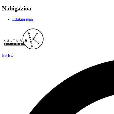
Nabigazioa
Edukira joan
ES
EU