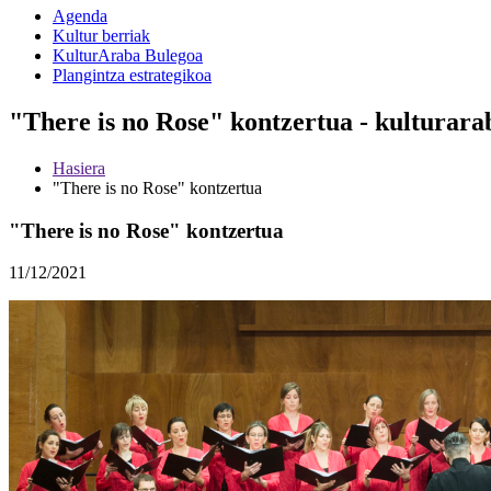
Agenda
Kultur berriak
KulturAraba Bulegoa
Plangintza estrategikoa
"There is no Rose" kontzertua - kulturara
Hasiera
"There is no Rose" kontzertua
"There is no Rose" kontzertua
11/12/2021