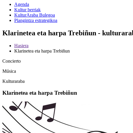
Agenda
Kultur berriak
KulturAraba Bulegoa
Plangintza estrategikoa
Klarinetea eta harpa Trebiñun - kulturara
Hasiera
Klarinetea eta harpa Trebiñun
Concierto
Música
Kulturaraba
Klarinetea eta harpa Trebiñun