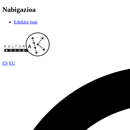
Nabigazioa
Edukira joan
ES
EU