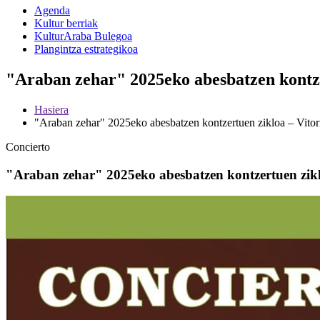
Agenda
Kultur berriak
KulturAraba Bulegoa
Plangintza estrategikoa
"Araban zehar" 2025eko abesbatzen kontze
Hasiera
"Araban zehar" 2025eko abesbatzen kontzertuen zikloa – Vitor
Concierto
"Araban zehar" 2025eko abesbatzen kontzertuen zikl