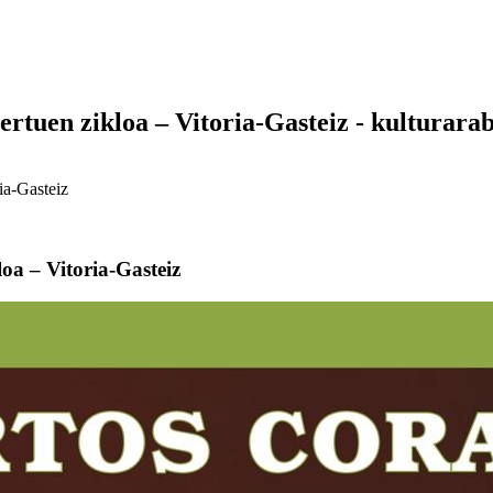
rtuen zikloa – Vitoria-Gasteiz - kulturara
ia-Gasteiz
oa – Vitoria-Gasteiz