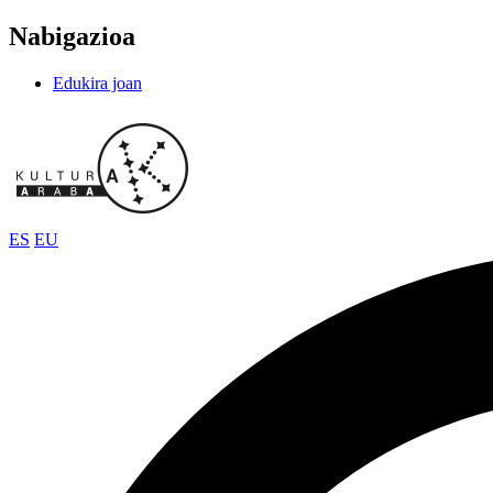
Nabigazioa
Edukira joan
ES
EU