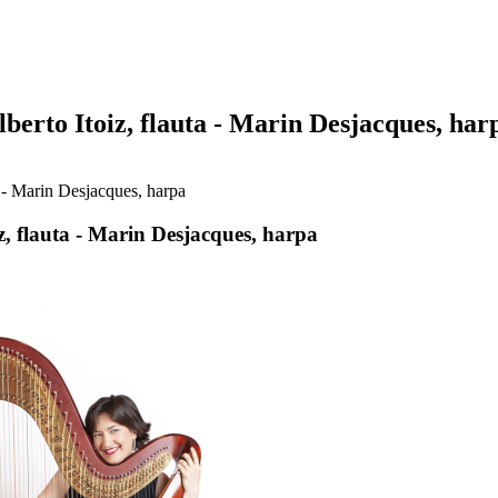
Itoiz, flauta - Marin Desjacques, harpa
Marin Desjacques, harpa
auta - Marin Desjacques, harpa