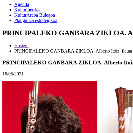
Agenda
Kultur berriak
KulturAraba Bulegoa
Plangintza estrategikoa
PRINCIPALEKO GANBARA ZIKLOA. Alberto 
Hasiera
PRINCIPALEKO GANBARA ZIKLOA. Alberto Itoiz, flauta - 
PRINCIPALEKO GANBARA ZIKLOA. Alberto Itoiz, fl
16/05/2021