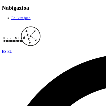
Nabigazioa
Edukira joan
ES
EU