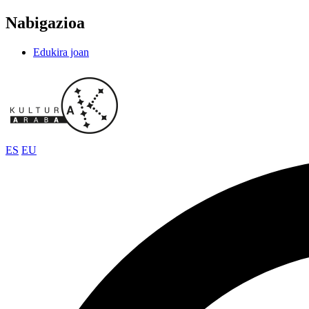
Nabigazioa
Edukira joan
ES
EU