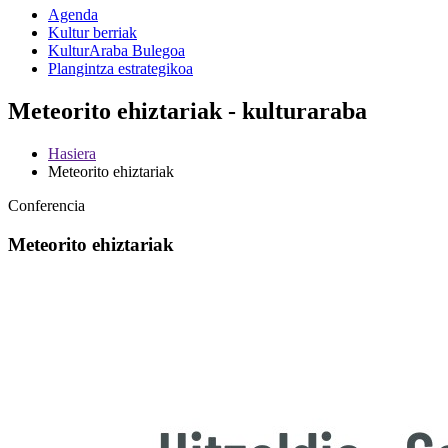
Agenda
Kultur berriak
KulturAraba Bulegoa
Plangintza estrategikoa
Meteorito ehiztariak - kulturaraba
Hasiera
Meteorito ehiztariak
Conferencia
Meteorito ehiztariak