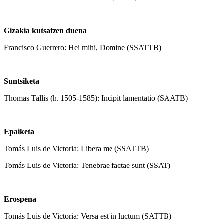
Gizakia kutsatzen duena
Francisco Guerrero: Hei mihi, Domine (SSATTB)
Suntsiketa
Thomas Tallis (h. 1505-1585): Incipit lamentatio (SAATB)
Epaiketa
Tomás Luis de Victoria: Libera me (SSATTB)
Tomás Luis de Victoria: Tenebrae factae sunt (SSAT)
Erospena
Tomás Luis de Victoria: Versa est in luctum (SATTB)