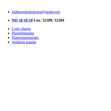
kulturarababulegoa@araba.eus
945 18 18 18
Luz. 52289, 52284
Lege oharra
Irisgarritasuna
Harremanetarako
Salaketa kanala