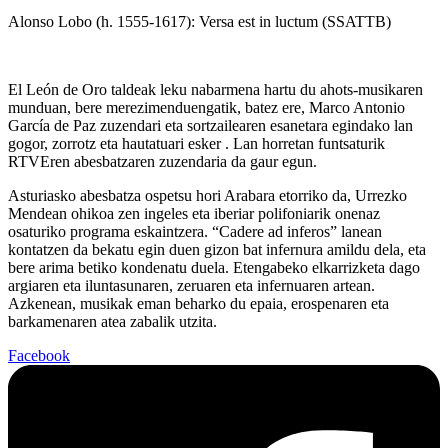
Alonso Lobo (h. 1555-1617): Versa est in luctum (SSATTB)
El León de Oro taldeak leku nabarmena hartu du ahots-musikaren
munduan, bere merezimenduengatik, batez ere, Marco Antonio
García de Paz zuzendari eta sortzailearen esanetara egindako lan
gogor, zorrotz eta hautatuari esker . Lan horretan funtsaturik
RTVEren abesbatzaren zuzendaria da gaur egun.
Asturiasko abesbatza ospetsu hori Arabara etorriko da, Urrezko
Mendean ohikoa zen ingeles eta iberiar polifoniarik onenaz
osaturiko programa eskaintzera. “Cadere ad inferos” lanean
kontatzen da bekatu egin duen gizon bat infernura amildu dela, eta
bere arima betiko kondenatu duela. Etengabeko elkarrizketa dago
argiaren eta iluntasunaren, zeruaren eta infernuaren artean.
Azkenean, musikak eman beharko du epaia, erospenaren eta
barkamenaren atea zabalik utzita.
Facebook