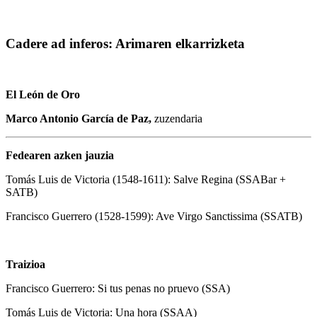
Cadere ad inferos: Arimaren elkarrizketa
El León de Oro
Marco Antonio García de Paz,
zuzendaria
Fedearen azken jauzia
Tomás Luis de Victoria (1548-1611): Salve Regina (SSABar +
SATB)
Francisco Guerrero (1528-1599): Ave Virgo Sanctissima (SSATB)
Traizioa
Francisco Guerrero: Si tus penas no pruevo (SSA)
Tomás Luis de Victoria: Una hora (SSAA)