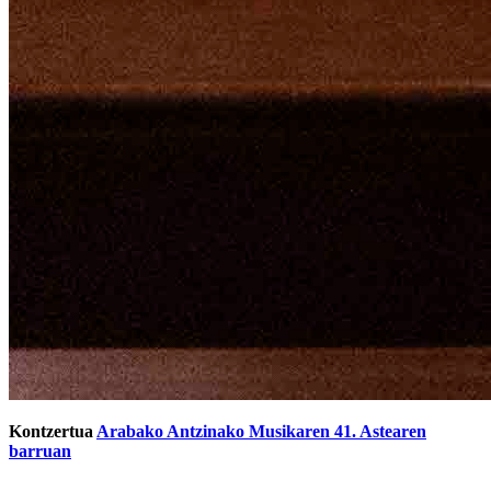
Kontzertua
Arabako Antzinako Musikaren 41. Astearen
barruan