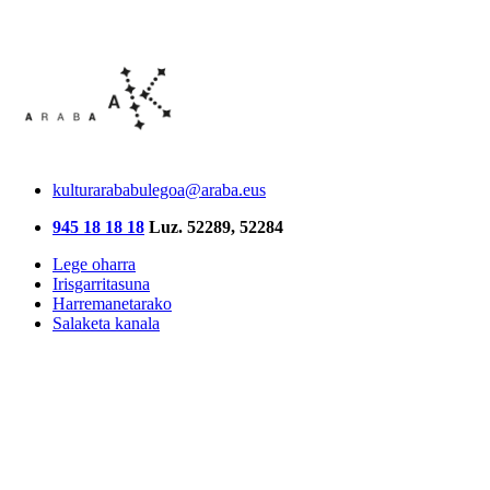
kulturarababulegoa@araba.eus
945 18 18 18
Luz. 52289, 52284
Lege oharra
Irisgarritasuna
Harremanetarako
Salaketa kanala