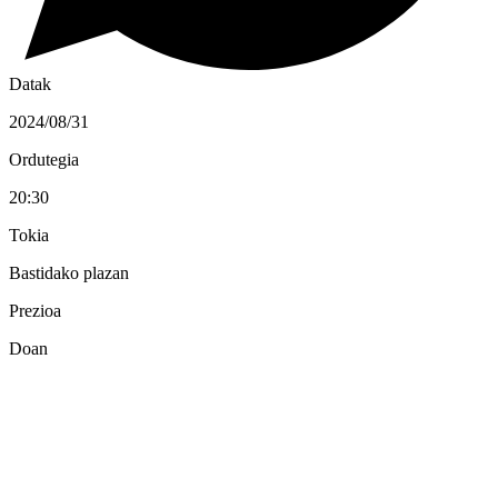
Datak
2024/08/31
Ordutegia
20:30
Tokia
Bastidako plazan
Prezioa
Doan