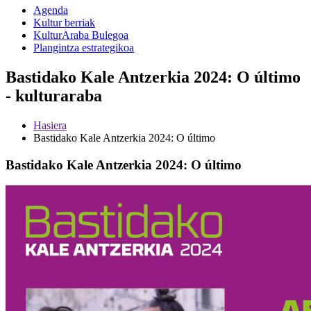
Agenda
Kultur berriak
KulturAraba Bulegoa
Plangintza estrategikoa
Bastidako Kale Antzerkia 2024: O último
- kulturaraba
Hasiera
Bastidako Kale Antzerkia 2024: O último
Bastidako Kale Antzerkia 2024: O último