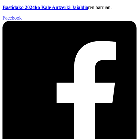
Bastidako 2024ko Kale Antzerki Jaialdia
ren barruan.
Facebook